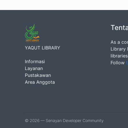
Tent
As a co
YAQUT LIBRARY
Library
librarie
Informasi
Follow
t
Layanan
Pustakawan
Area Anggota
© 2026 — Senayan Developer Community