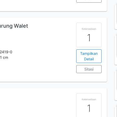
urung Walet
Ketersediaan
1
2419-0
Tampilkan
21 cm
Detail
Sitasi
Ketersediaan
1