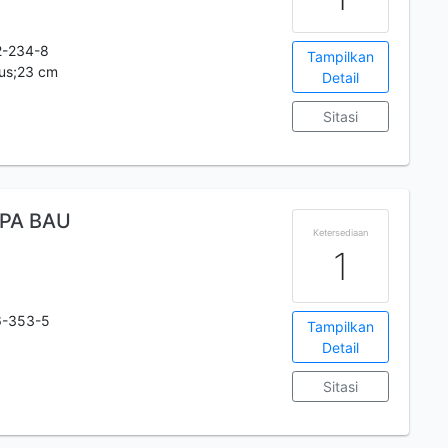
2-234-8
Tampilkan
lus;23 cm
Detail
Sitasi
PA BAU
Ketersediaan
1
6-353-5
Tampilkan
Detail
Sitasi