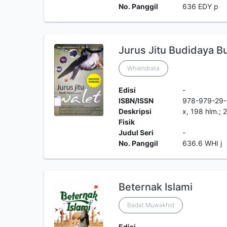
No. Panggil
636 EDY p
Jurus Jitu Budidaya B
Whiendrata
Edisi
-
ISBN/ISSN
978-979-29-
Deskripsi
x, 198 hlm.; 
Fisik
Judul Seri
-
No. Panggil
636.6 WHI j
Beternak Islami
Badat Muwakhid
Edisi
-