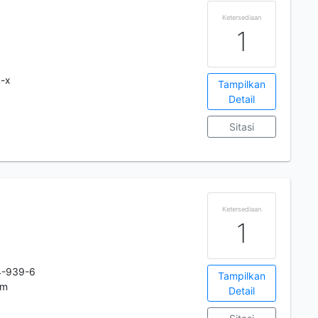
Ketersediaan
1
-x
Tampilkan
Detail
Sitasi
Ketersediaan
1
4-939-6
Tampilkan
cm
Detail