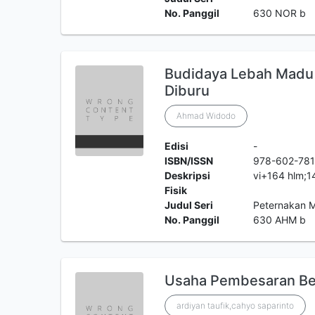
No. Panggil
630 NOR b
Budidaya Lebah Madu 
Diburu
Ahmad Widodo
Edisi
-
ISBN/ISSN
978-602-781
Deskripsi
vi+164 hlm;
Fisik
Judul Seri
Peternakan 
No. Panggil
630 AHM b
Usaha Pembesaran Be
ardiyan taufik,cahyo saparinto