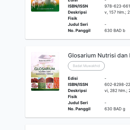
ISBN/ISSN
978-623-661
Deskripsi
v, 157 hlm.; 
Fisik
Judul Seri
-
No. Panggil
630 BAD b
Glosarium Nutrisi dan
Badat Muwakhid
Edisi
-
ISBN/ISSN
602-8298-2
Deskripsi
vi, 282 hlm.;
Fisik
Judul Seri
-
No. Panggil
630 BAD g