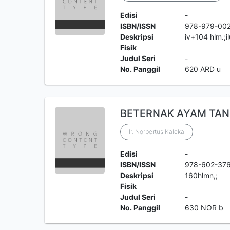
Edisi
-
ISBN/ISSN
978-979-00
Deskripsi
iv+104 hlm.;i
Fisik
Judul Seri
-
No. Panggil
620 ARD u
BETERNAK AYAM TAN
Ir. Norbertus Kaleka
Edisi
-
ISBN/ISSN
978-602-37
Deskripsi
160hlmn,;
Fisik
Judul Seri
-
No. Panggil
630 NOR b