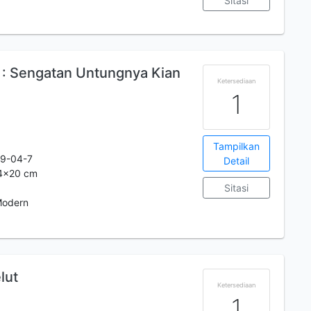
Sitasi
: Sengatan Untungnya Kian
Ketersediaan
1
Tampilkan
9-04-7
Detail
14x20 cm
Sitasi
Modern
lut
Ketersediaan
1