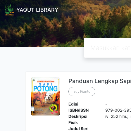
YAQUT LIBRARY
Panduan Lengkap Sapi
Edy Rianto
Edisi
-
ISBN/ISSN
979-002-39
Deskripsi
iv, 252 hlm.; 
Fisik
Judul Seri
-