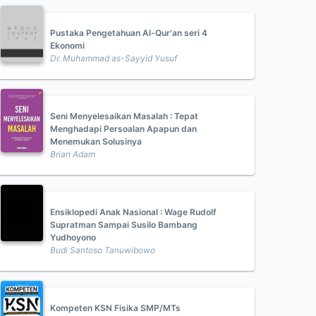
Pustaka Pengetahuan Al-Qur'an seri 4
Ekonomi
Dr. Muhammad as-Sayyid Yusuf
Seni Menyelesaikan Masalah : Tepat
Menghadapi Persoalan Apapun dan
Menemukan Solusinya
Brian Adam
Ensiklopedi Anak Nasional : Wage Rudolf
Supratman Sampai Susilo Bambang
Yudhoyono
Budi Santoso Tanuwibowo
Kompeten KSN Fisika SMP/MTs