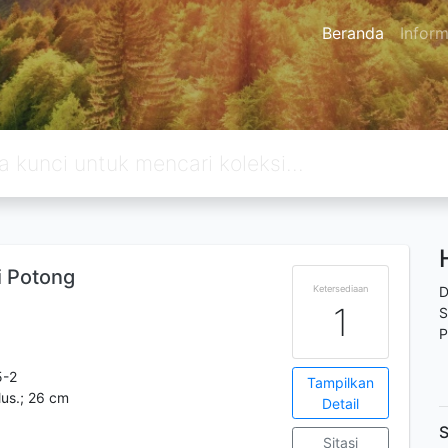
Beranda
Inform
 Potong
Ketersediaan
D
1
S
P
5-2
Tampilkan
ilus.; 26 cm
Detail
S
Sitasi