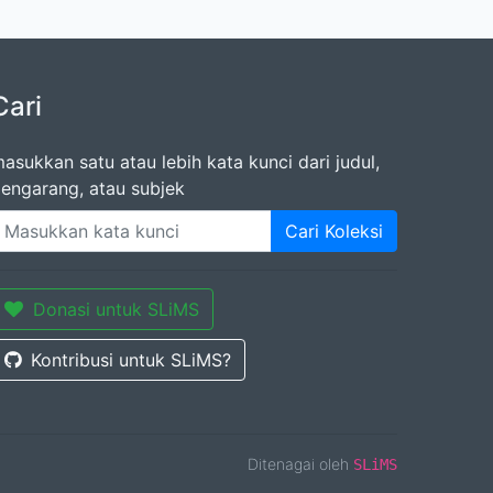
Cari
asukkan satu atau lebih kata kunci dari judul,
engarang, atau subjek
Cari Koleksi
Donasi untuk SLiMS
Kontribusi untuk SLiMS?
Ditenagai oleh
SLiMS