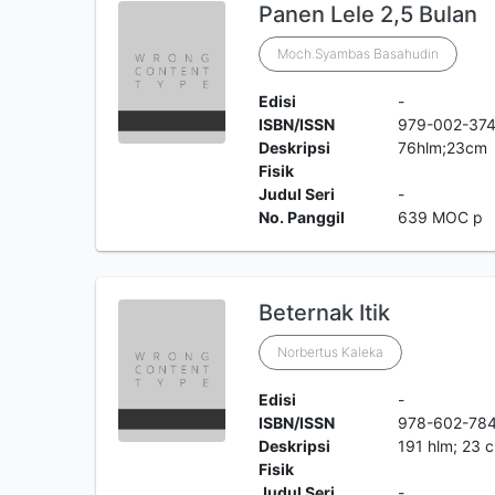
Panen Lele 2,5 Bulan
Moch.Syambas Basahudin
Edisi
-
ISBN/ISSN
979-002-374
Deskripsi
76hlm;23cm
Fisik
Judul Seri
-
No. Panggil
639 MOC p
Beternak Itik
Norbertus Kaleka
Edisi
-
ISBN/ISSN
978-602-78
Deskripsi
191 hlm; 23 
Fisik
Judul Seri
-