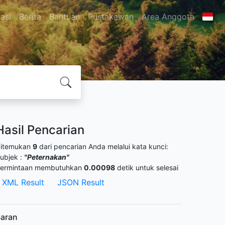
asi
Berita
Bantuan
Pustakawan
Area Anggota
Hasil Pencarian
itemukan
9
dari pencarian Anda melalui kata kunci:
ubjek :
"Peternakan"
ermintaan membutuhkan
0.00098
detik untuk selesai
XML Result
JSON Result
aran