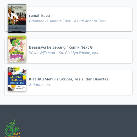
rumah kaca
Pramoedya Ananta Toer - Astuti Ananta Toer
Beasiswa ke Jepang : Komik Next G
Wiwit Wijiastuti - Siti Rizkiyo Ikhsan, dkk.
Kiat Jitu Menulis Skripsi, Tesis, dan Disertasi
Sutanto Leo