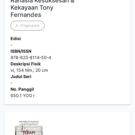
Rahasia Kesuksesan &
Kekayaan Tony
Fernandes
A. YOgaswara
Edisi
-
ISBN/ISSN
978-623-8114-50-4
Deskripsi Fisik
vi, 154 hlm.; 20 cm
Judul Seri
-
No. Panggil
650.1 YOG r