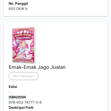
No. Panggil
600 DKW b
Emak-Emak Jago Jualan
Muri Handayani
Edisi
-
ISBN/ISSN
978-602-74777-2-8
Deskripsi Fisik