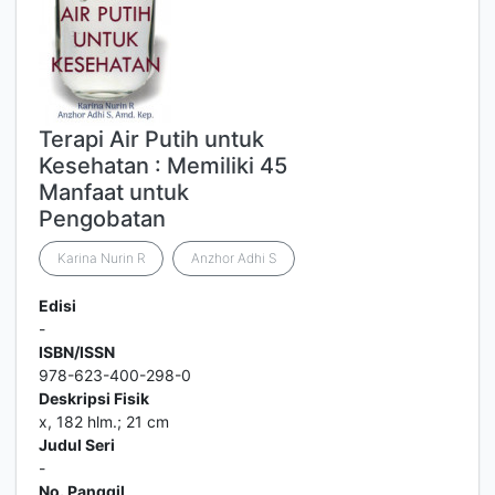
Terapi Air Putih untuk
Kesehatan : Memiliki 45
Manfaat untuk
Pengobatan
Karina Nurin R
Anzhor Adhi S
Edisi
-
ISBN/ISSN
978-623-400-298-0
Deskripsi Fisik
x, 182 hlm.; 21 cm
Judul Seri
-
No. Panggil