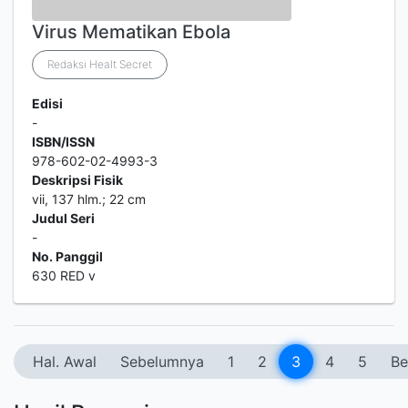
Virus Mematikan Ebola
Redaksi Healt Secret
Edisi
-
ISBN/ISSN
978-602-02-4993-3
Deskripsi Fisik
vii, 137 hlm.; 22 cm
Judul Seri
-
No. Panggil
630 RED v
Hal. Awal
Sebelumnya
1
2
3
4
5
Be