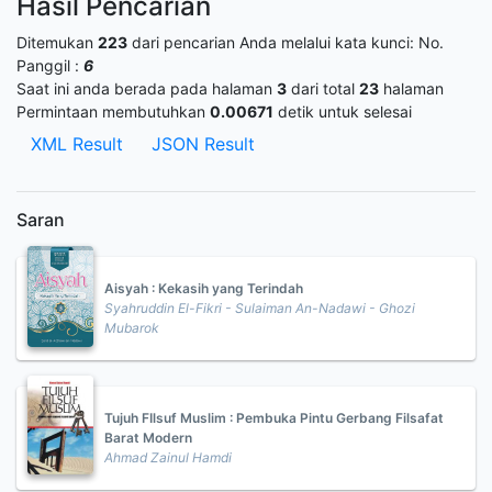
Hasil Pencarian
Ditemukan
223
dari pencarian Anda melalui kata kunci:
No.
Panggil :
6
Saat ini anda berada pada halaman
3
dari total
23
halaman
Permintaan membutuhkan
0.00671
detik untuk selesai
XML Result
JSON Result
Saran
Aisyah : Kekasih yang Terindah
Syahruddin El-Fikri - Sulaiman An-Nadawi - Ghozi
Mubarok
Tujuh FIlsuf Muslim : Pembuka Pintu Gerbang Filsafat
Barat Modern
Ahmad Zainul Hamdi