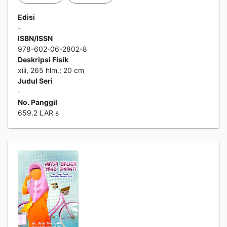
Edisi
-
ISBN/ISSN
978-602-06-2802-8
Deskripsi Fisik
xiii, 265 hlm.; 20 cm
Judul Seri
-
No. Panggil
659.2 LAR s