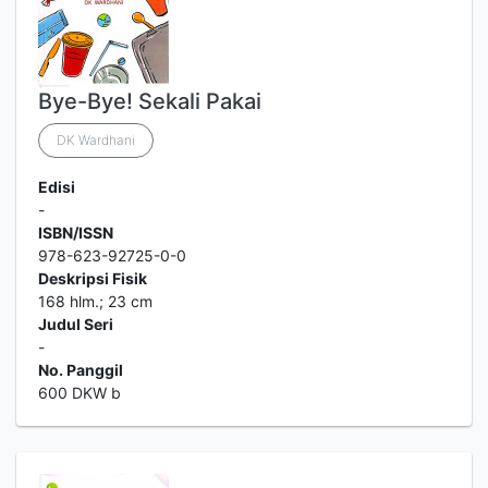
Bye-Bye! Sekali Pakai
DK Wardhani
Edisi
-
ISBN/ISSN
978-623-92725-0-0
Deskripsi Fisik
168 hlm.; 23 cm
Judul Seri
-
No. Panggil
600 DKW b