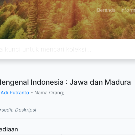
Beranda
Inform
engenal Indonesia : Jawa dan Madura
 Adi Putranto
- Nama Orang;
rsedia Deskripsi
ediaan