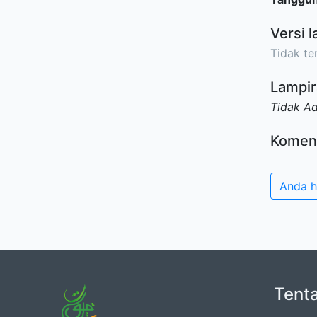
Versi l
Tidak ter
Lampir
Tidak A
Komen
Anda h
Tent