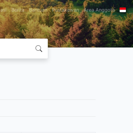
asi
Berita
Bantuan
Pustakawan
Area Anggota