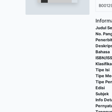
B0012
Informa
Judul Se
No. Pang
Penerbi
Deskrips
Bahasa
ISBN/IS
Klasifika
Tipe Isi
Tipe Me
Tipe P
Edisi
Subjek
Info Deta
Pernyat
Tanggu