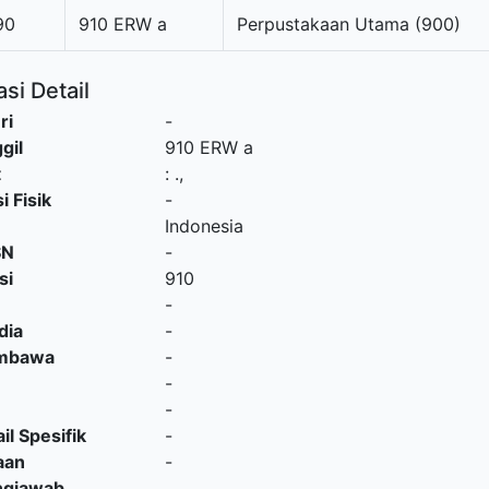
90
910 ERW a
Perpustakaan Utama (900)
si Detail
ri
-
gil
910 ERW a
t
:
.,
i Fisik
-
Indonesia
SN
-
si
910
-
dia
-
embawa
-
-
-
il Spesifik
-
aan
-
ngjawab