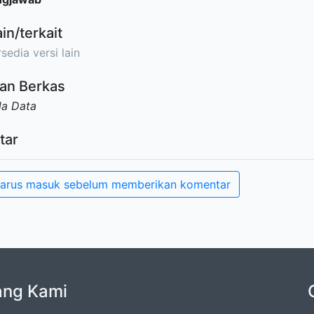
ain/terkait
sedia versi lain
an Berkas
da Data
tar
arus masuk sebelum memberikan komentar
ang Kami