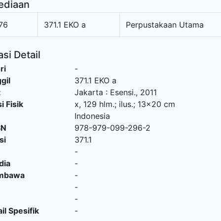
ediaan
76
371.1 EKO a
Perpustakaan Utama
si Detail
ri
-
gil
371.1 EKO a
t
Jakarta
:
Esensi
.,
2011
i Fisik
x, 129 hlm.; ilus.; 13x20 cm
Indonesia
SN
978-979-099-296-2
si
371.1
-
dia
-
embawa
-
-
-
il Spesifik
-