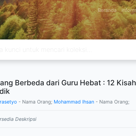
Beranda
Inform
ang Berbeda dari Guru Hebat : 12 Kisah 
dik
rasetyo
- Nama Orang;
Mohammad Ihsan
- Nama Orang;
rsedia Deskripsi