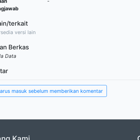
aan
-
ngjawab
ain/terkait
sedia versi lain
an Berkas
da Data
tar
arus masuk sebelum memberikan komentar
ang Kami