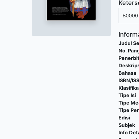
Keters
B0000
Informa
Judul Se
No. Pang
Penerbi
Deskrips
Bahasa
ISBN/IS
Klasifika
Tipe Isi
Tipe Me
Tipe P
Edisi
Subjek
Info Deta