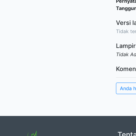
Pernyat
Tanggu
Versi l
Tidak ter
Lampir
Tidak A
Komen
Anda h
Tent