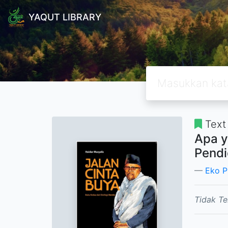
YAQUT LIBRARY
Text
Apa y
Pendi
Eko P
Tidak Te