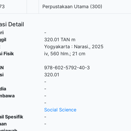
73
Perpustakaan Utama (300)
si Detail
ri
-
gil
320.01 TAN m
t
Yogyakarta
:
Narasi
.,
2025
i Fisik
iv, 560 hlm.; 21 cm
SN
978-602-5792-40-3
si
320.01
-
dia
-
embawa
-
-
Social Science
il Spesifik
-
aan
-
ngjawab