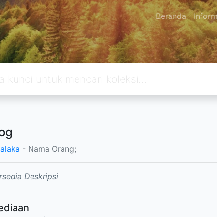
Beranda
Inform
u
og
alaka
- Nama Orang;
rsedia Deskripsi
ediaan