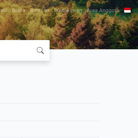
asi
Berita
Bantuan
Pustakawan
Area Anggota