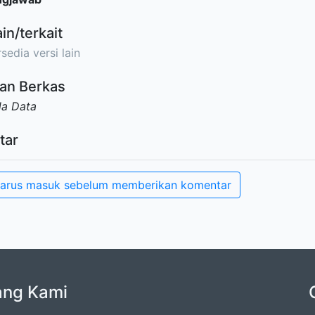
ain/terkait
sedia versi lain
an Berkas
da Data
tar
arus masuk sebelum memberikan komentar
ang Kami