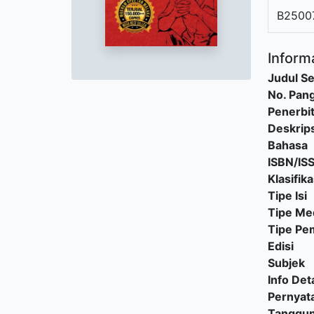
B2500
Informa
Judul Se
No. Pang
Penerbi
Deskrips
Bahasa
ISBN/IS
Klasifika
Tipe Isi
Tipe Me
Tipe P
Edisi
Subjek
Info Deta
Pernyat
Tanggu