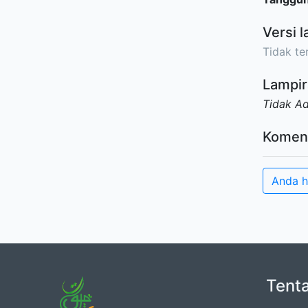
Versi l
Tidak ter
Lampir
Tidak A
Komen
Anda h
Tent