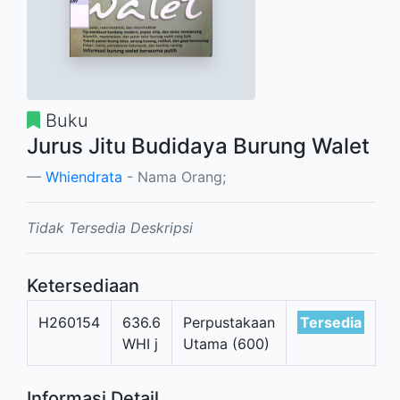
Buku
Jurus Jitu Budidaya Burung Walet
Whiendrata
- Nama Orang;
Tidak Tersedia Deskripsi
Ketersediaan
H260154
636.6
Perpustakaan
Tersedia
WHI j
Utama (600)
Informasi Detail