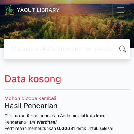
YAQUT LIBRARY
Data kosong
Mohon dicoba kembali
Hasil Pencarian
Ditemukan
0
dari pencarian Anda melalui kata kunci:
Pengarang :
DK Wardhani
Permintaan membutuhkan
0.00081
detik untuk selesai