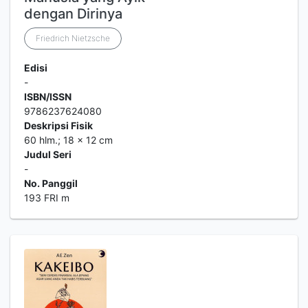
dengan Dirinya
Friedrich Nietzsche
Edisi
-
ISBN/ISSN
9786237624080
Deskripsi Fisik
60 hlm.; 18 x 12 cm
Judul Seri
-
No. Panggil
193 FRI m