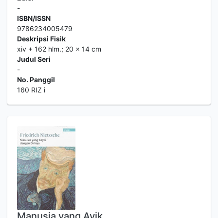
-
ISBN/ISSN
9786234005479
Deskripsi Fisik
xiv + 162 hlm.; 20 x 14 cm
Judul Seri
-
No. Panggil
160 RIZ i
Manusia yang Ayik