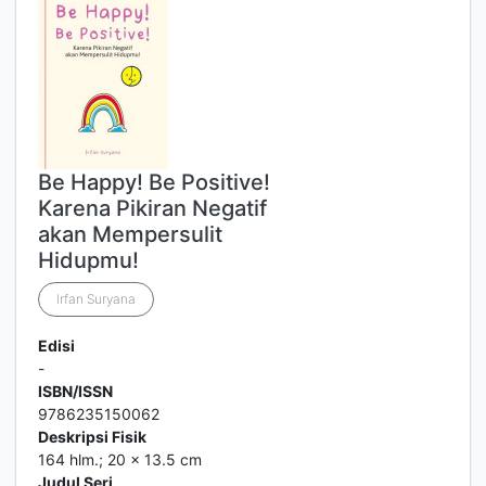
Be Happy! Be Positive!
Karena Pikiran Negatif
akan Mempersulit
Hidupmu!
Irfan Suryana
Edisi
-
ISBN/ISSN
9786235150062
Deskripsi Fisik
164 hlm.; 20 x 13.5 cm
Judul Seri