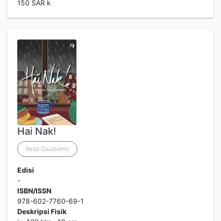
150 SAR k
Hai Nak!
Reda Gaudiamo
Edisi
-
ISBN/ISSN
978-602-7760-69-1
Deskripsi Fisik