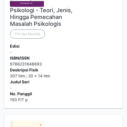
Psikologi - Teori, Jenis,
Hingga Pemecahan
Masalah Psikologis
Fitri Ayu Mustika
Edisi
-
ISBN/ISSN
9786231648693
Deskripsi Fisik
307 hlm.; 20 x 14 hlm
Judul Seri
-
No. Panggil
150 FIT p