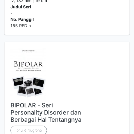
iv, 132 hlm.; 19 cm
Judul Seri
-
No. Panggil
155 RED h
BIPOLAR - Seri
Personality Disorder dan
Berbagai Hal Tentangnya
Ipnu R. Nugroho