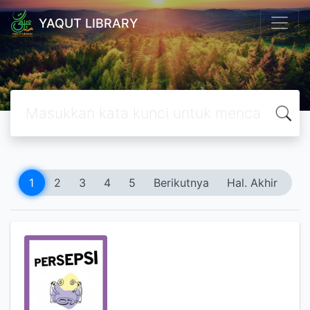
YAQUT LIBRARY
1
2
3
4
5
Berikutnya
Hal. Akhir