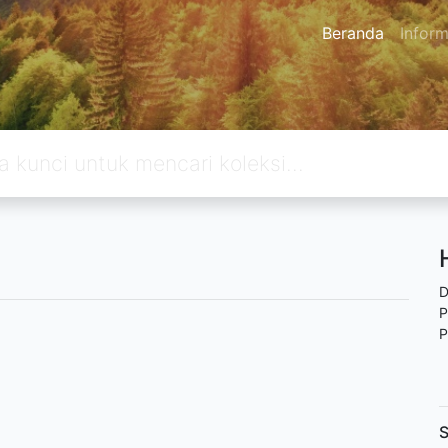
Beranda
Inform
D
P
P
S