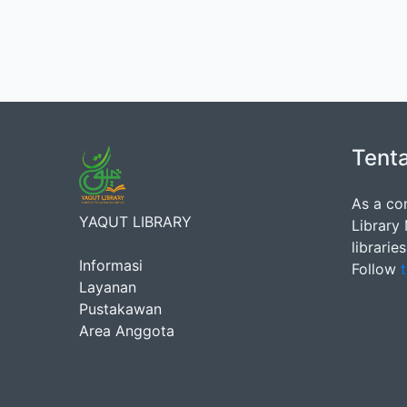
Tent
As a co
YAQUT LIBRARY
Library
librarie
Informasi
Follow
t
Layanan
Pustakawan
Area Anggota