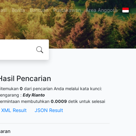
asi
Berita
Bantuan
Pustakawan
Area Anggota
Hasil Pencarian
itemukan
0
dari pencarian Anda melalui kata kunci:
engarang :
Edy Rianto
ermintaan membutuhkan
0.0009
detik untuk selesai
XML Result
JSON Result
aran