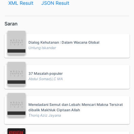
XML Result
JSON Result
Saran
Dialog Kehutanan : Dalam Wacana Global
Untung Iskandar
37 Masalah populer
Abdul Somad,LC MA
Meneladani Semut dan Lebah: Mencari Makna Tersirat
dibalik Makhluk Ciptaan Allah
Thoriq Aziz Jayana