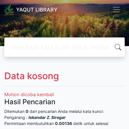
YAQUT LIBRARY
Data kosong
Mohon dicoba kembali
Hasil Pencarian
Ditemukan
0
dari pencarian Anda melalui kata kunci:
Pengarang :
Iskandar Z. Siregar
Permintaan membutuhkan
0.00136
detik untuk selesai