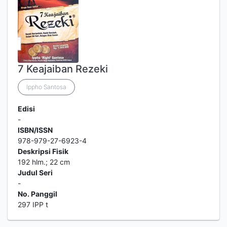
7 Keajaiban Rezeki
Ippho Santosa
Edisi
-
ISBN/ISSN
978-979-27-6923-4
Deskripsi Fisik
192 hlm.; 22 cm
Judul Seri
-
No. Panggil
297 IPP t